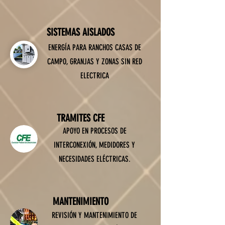
SISTEMAS AISLADOS
ENERGÍA PARA RANCHOS CASAS DE
CAMPO, GRANJAS Y ZONAS SIN RED
ELECTRICA
TRAMITES CFE
APOYO EN PROCESOS DE
INTERCONEXIÓN, MEDIDORES Y
NECESIDADES ELÉCTRICAS.
MANTENIMIENTO
REVISIÓN Y MANTENIMIENTO DE