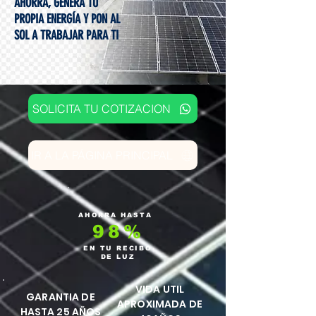
AHORRA, GENERA TU
PROPIA ENERGÍA Y PON AL
SOL A TRABAJAR PARA TI
SOLICITA TU COTIZACION
IR A LA PÁGINA PRINCIPAL
AHORRA HASTA
98%
EN TU RECIBO
DE LUZ
VIDA UTIL
GARANTIA DE
APROXIMADA DE
HASTA 25 AÑOS